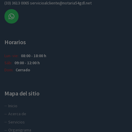
(33) 3613 0065 servicioalcliente@notaria54gdl.net
Esto se cerrará en
25
segundos
Horarios
Lun- vie:
08:00 - 18:00 h
Sáb:
09:00 - 12:00 h
Dom:
Cerrado
Mapa del sitio
Inicio
Acerca de
Servicios
Organigrama