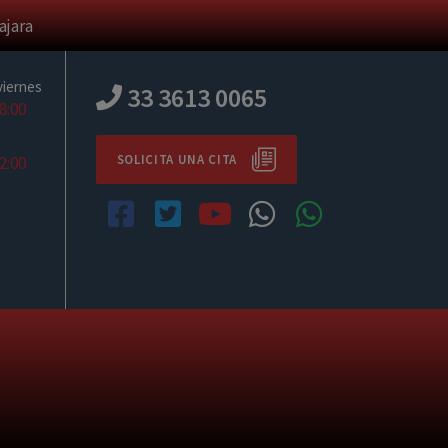
ajara
viernes
33 3613 0065
18:00
SOLICITA UNA CITA
12:00