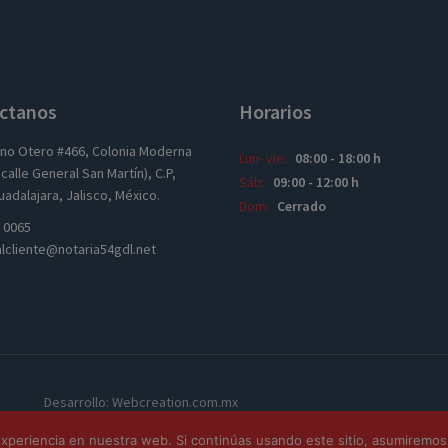
ctanos
Horarios
ano Otero #466, Colonia Moderna
Lun- vie:
08:00 - 18:00 h
calle General San Martín), C.P,
Sáb:
09:00 - 12:00 h
adalajara, Jalisco, México.
Dom:
Cerrado
3 0065
alcliente@notaria54gdl.net
Desarrollo: Webcreation.com.mx
periencia en nuestra web. Si continúas usando este sitio, asumiremos