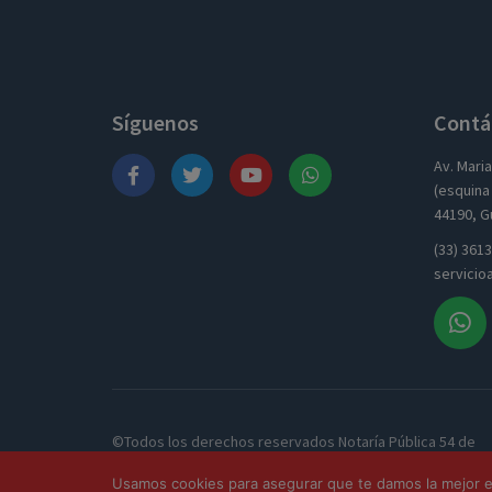
Síguenos
Contá
Av. Mari
(esquina 
44190, Gu
(33) 361
servicio
©Todos los derechos reservados Notaría Pública 54 de
Guadalajara.
Usamos cookies para asegurar que te damos la mejor ex