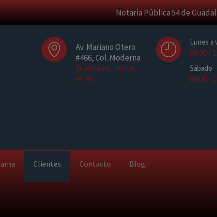
modal-check
Notaría Pública 54 de Guadal
Lunes a 
Av. Mariano Otero
08:00 - 
#466, Col. Moderna
Guadalajara, Jalisco,
Sábado
09:00 - 
44190
rama
Clientes
Contacto
Blog